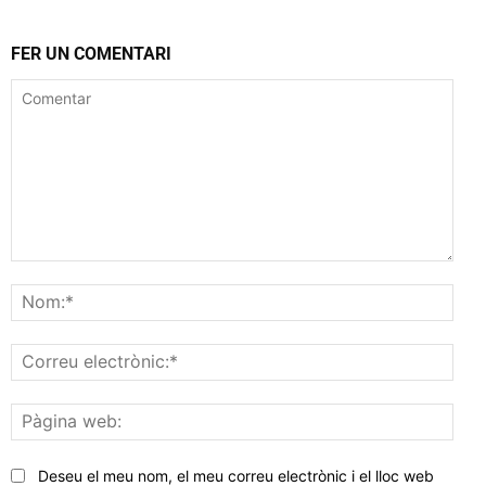
FER UN COMENTARI
Comentar
Nom
Corr
elec
Pàgi
web
Deseu el meu nom, el meu correu electrònic i el lloc web