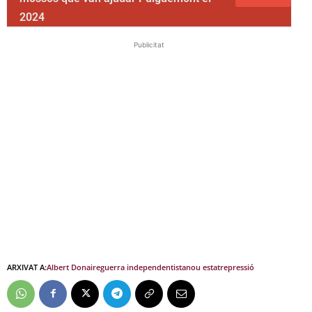
2024
Publicitat
ARXIVAT A:
Albert Donaire
guerra independentista
nou estat
repressió