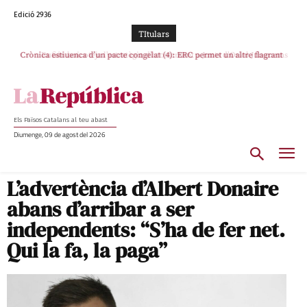
Edició 2936
TItulars
Crònica estiuenca d’un pacte congelat (4): ERC permet un altre flagrant
Rufián boicoteja l’estratègia d’acostament a Junts d’Oriol Junqueras
incompliment de l’acord, les seleccions catalanes un cop més sacrificades
Els Països Catalans al teu abast
Diumenge, 09 de agost del 2026
L’advertència d’Albert Donaire
abans d’arribar a ser
independents: “S’ha de fer net.
Qui la fa, la paga”