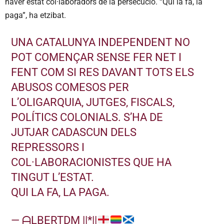
haver estat col·laboradors de la persecució. “Qui la fa, la
paga”, ha etzibat.
UNA CATALUNYA INDEPENDENT NO
POT COMENÇAR SENSE FER NET I
FENT COM SI RES DAVANT TOTS ELS
ABUSOS COMESOS PER
L’OLIGARQUIA, JUTGES, FISCALS,
POLÍTICS COLONIALS. S’HA DE
JUTJAR CADASCUN DELS
REPRESSORS I
COL·LABORACIONISTES QUE HA
TINGUT L’ESTAT.
QUI LA FA, LA PAGA.
— ᗩLBERTDM ||*||