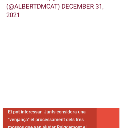
(@ALBERTDMCAT)
DECEMBER 31,
2021
Et pot interessar
Junts considera una
"venjança" el processament dels tres
mossos que van ajudar Puigdemont el