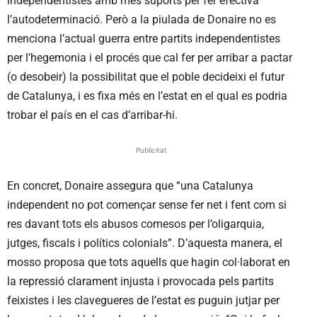
independentistes amb més suports per fer efectiva
l’autodeterminació. Però a la piulada de
Donaire
no es
menciona l’actual guerra entre partits independentistes
per l’hegemonia i el procés que cal fer per arribar a pactar
(o desobeir) la possibilitat que el poble decideixi el futur
de Catalunya, i es fixa més en l’estat en el qual es podria
trobar el país en el cas d’arribar-hi.
Publicitat
En concret,
Donaire
assegura que “una Catalunya
independent no pot començar sense fer net i fent com si
res davant tots els abusos comesos per l’oligarquia,
jutges, fiscals i polítics colonials”. D’aquesta manera, el
mosso proposa que tots aquells que hagin col·laborat en
la repressió clarament injusta i provocada pels partits
feixistes i les clavegueres de l’estat es puguin jutjar per