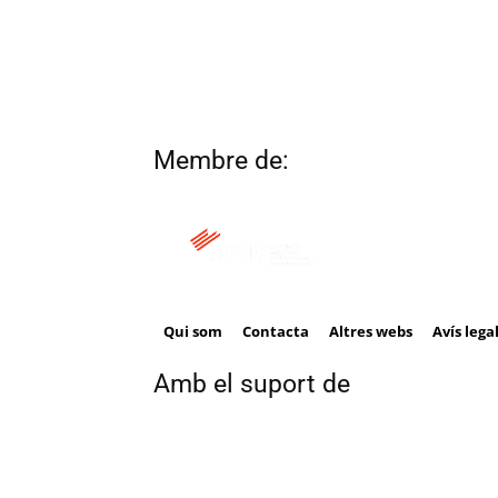
Membre de:
Qui som
Contacta
Altres webs
Avís lega
Amb el suport de