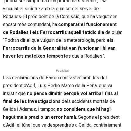
“podria ser símptoma d’un problema sistèmic”, i ha
vinculat el sinistre amb la qualitat del servei de
Rodalies. El president de la Comissió, que ha volgut ser
encara més contundent, ha
comparat el funcionament
de Rodalies i els Ferrocarrils
aquell fatídic dia
de pluja:
“Podran dir el que vulguin de la meteorologia, però
els
Ferrocarrils de la Generalitat van funcionar i hi van
haver les mateixes tempestes
que a Rodalies”.
Publicitat
Les declaracions de Barrón contrasten amb les del
president d’Adif, Luis Pedro Marco de la Peña, que va
insistir que
no pensa dimitir perquè vol arribar fins al
final de les investigacions
dels accidents mortals de
Gelida i Adamuz, i tampoc
no considera que hi hagi
hagut mala praxi o un error humà
. Segons el president
d’Adif, el túnel que va desprendre’s a Gelida, contràriament