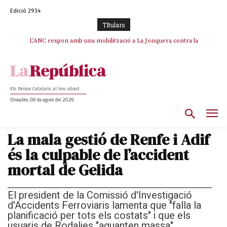
Edició 2934
TItulars
SOS Costa Brava es planta contra la “nefasta” prolongació de la C-32 i
L’ANC respon amb una mobilització a La Jonquera contra la
catalanofòbia i els abusos de la Policia Nacional
n’exigeix la retirada immediata
Els Països Catalans al teu abast
Dissabte, 08 de agost del 2026
La mala gestió de Renfe i Adif
és la culpable de l’accident
mortal de Gelida
El president de la Comissió d'Investigació
d'Accidents Ferroviaris lamenta que "falla la
planificació per tots els costats" i que els
usuaris de Rodalies "aguanten massa"