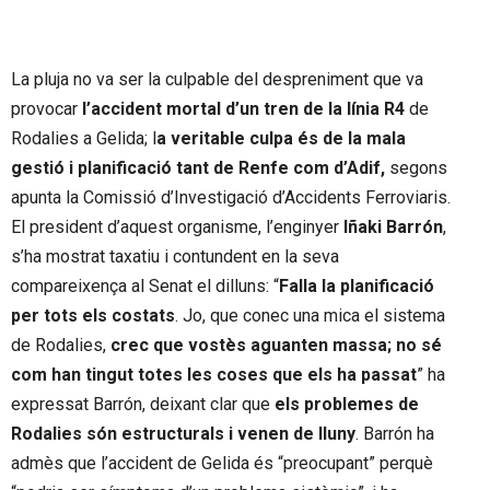
La pluja no va ser la culpable del despreniment que va
provocar
l’accident mortal d’un tren de la línia R4
de
Rodalies a Gelida; l
a veritable culpa és de la mala
gestió i planificació tant de Renfe com d’Adif,
segons
apunta la Comissió d’Investigació d’Accidents Ferroviaris.
El president d’aquest organisme, l’enginyer
Iñaki Barrón
,
s’ha mostrat taxatiu i contundent en la seva
compareixença al Senat el dilluns: “
Falla la planificació
per tots els costats
. Jo, que conec una mica el sistema
de Rodalies,
crec que vostès aguanten massa; no sé
com han tingut totes les coses que els ha passat
” ha
expressat Barrón, deixant clar que
els problemes de
Rodalies són estructurals i venen de lluny
. Barrón ha
admès que l’accident de Gelida és “preocupant” perquè