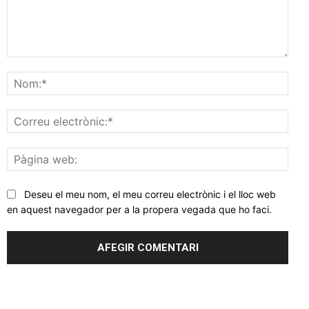
Comentar
Nom
Corr
elec
Pàgi
web
Deseu el meu nom, el meu correu electrònic i el lloc web
en aquest navegador per a la propera vegada que ho faci.