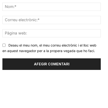
Nom
Corr
elec
Pàgi
web
Deseu el meu nom, el meu correu electrònic i el lloc web
en aquest navegador per a la propera vegada que ho faci.