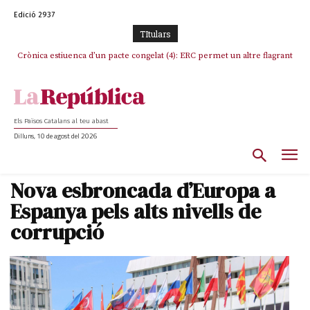
Edició 2937
TItulars
Crònica estiuenca d’un pacte congelat (4): ERC permet un altre flagrant
incompliment de l’acord, les seleccions catalanes un cop més
sacrificades
Els Països Catalans al teu abast
Dilluns, 10 de agost del 2026
Nova esbroncada d’Europa a
Espanya pels alts nivells de
corrupció