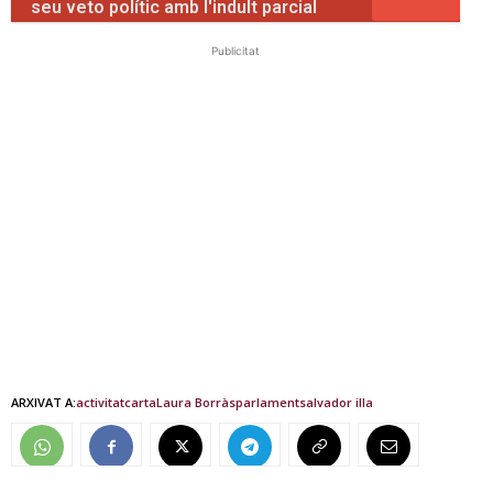
seu veto polític amb l'indult parcial
Publicitat
ARXIVAT A:
activitat
carta
Laura Borràs
parlament
salvador illa