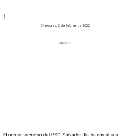
|
Dimecres, 2 de febrer de 2022
- Publicitat -
El primer secretari del PSC, Salvador Illa, ha enviat una