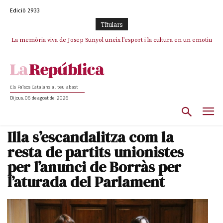
Edició 2933
TItulars
La memòria viva de Josep Sunyol uneix l’esport i la cultura en un emotiu
La “dignitat” a mitges de Marc Puigtió: renuncia a Girona pels àudios però
s’aferra als càrrecs remunerats de Sant Julià i el Consell Comarcal
homenatge a Guadarrama pel seu 90è aniversari
Els Països Catalans al teu abast
Dijous, 06 de agost del 2026
Illa s’escandalitza com la
resta de partits unionistes
per l’anunci de Borràs per
l’aturada del Parlament