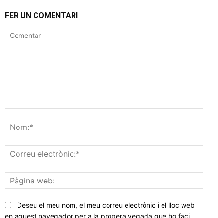
FER UN COMENTARI
Comentar
Nom
Corr
elec
Pàgi
web
Deseu el meu nom, el meu correu electrònic i el lloc web
en aquest navegador per a la propera vegada que ho faci.