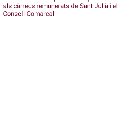
als càrrecs remunerats de Sant Julià i el
Consell Comarcal