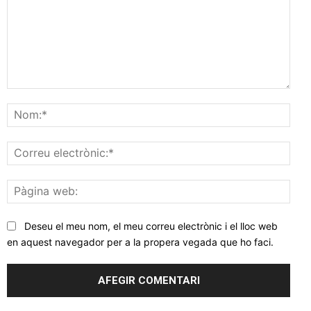
Comentar
Nom
Corr
elec
Pàgi
web
Deseu el meu nom, el meu correu electrònic i el lloc web
en aquest navegador per a la propera vegada que ho faci.