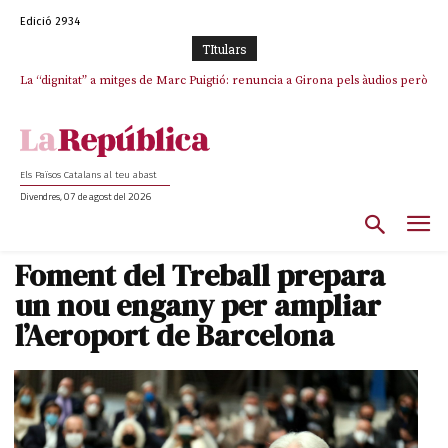
Edició 2934
TItulars
La “dignitat” a mitges de Marc Puigtió: renuncia a Girona pels àudios però
s’aferra als càrrecs remunerats de Sant Julià i el Consell Comarcal
Els Països Catalans al teu abast
Divendres, 07 de agost del 2026
Foment del Treball prepara
un nou engany per ampliar
l’Aeroport de Barcelona