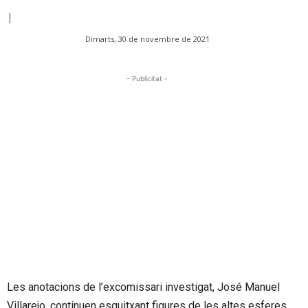
|
Dimarts, 30 de novembre de 2021
- Publicitat -
Les anotacions de l’excomissari investigat, José Manuel
Villarejo, continuen esquitxant figures de les altes esferes