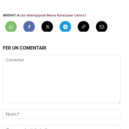
ARXIVAT A:
cas villarejo
José Maria Aznar
Juan Carlos I
FER UN COMENTARI
Comentar
Nom
Corr