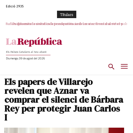
Edició 2935
TItulars
Rufián dinamita la unitat independentista amb un atac frontal al retorn
Puigdemont reivindica la transparència del seu retorn i manté el pols
ferm per la plena llibertat dels encausats
de Puigdemont
Els Països Catalans al teu abast
Diumenge, 09 de agost del 2026
Els papers de Villarejo
revelen que Aznar va
comprar el silenci de Bárbara
Rey per protegir Juan Carlos
I