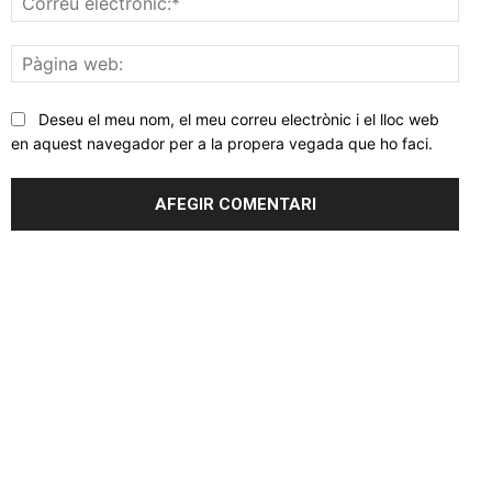
elec
Pàgi
web
Deseu el meu nom, el meu correu electrònic i el lloc web
en aquest navegador per a la propera vegada que ho faci.