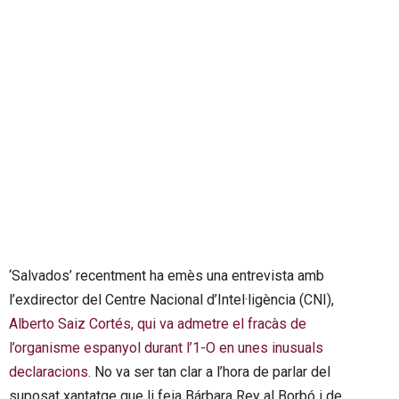
‘Salvados’ recentment ha emès una entrevista amb
l’exdirector del Centre Nacional d’Intel·ligència (CNI),
Alberto Saiz Cortés, qui va admetre el fracàs de
l’organisme espanyol durant l’1-O en unes inusuals
declaracions
. No va ser tan clar a l’hora de parlar del
suposat xantatge que li feia Bárbara Rey al Borbó i de