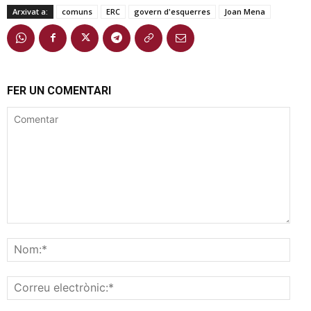
Arxivat a:
comuns
ERC
govern d'esquerres
Joan Mena
FER UN COMENTARI
Comentar
Nom
Corr
elec