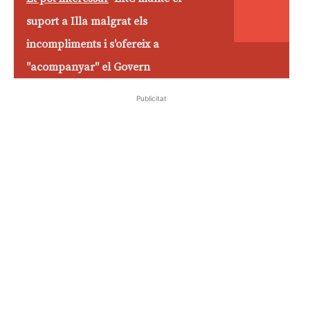
suport a Illa malgrat els
incompliments i s'ofereix a
"acompanyar" el Govern
Publicitat