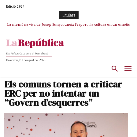
Edició 2934
TItulars
La memòria viva de Josep Sunyol uneix l’esport i la cultura en un emotiu
La “dignitat” a mitges de Marc Puigtió: renuncia a Girona pels àudios però
s’aferra als càrrecs remunerats de Sant Julià i el Consell Comarcal
homenatge a Guadarrama pel seu 90è aniversari
Els Països Catalans al teu abast
Divendres, 07 de agost del 2026
Els comuns tornen a criticar
ERC per no intentar un
“Govern d’esquerres”