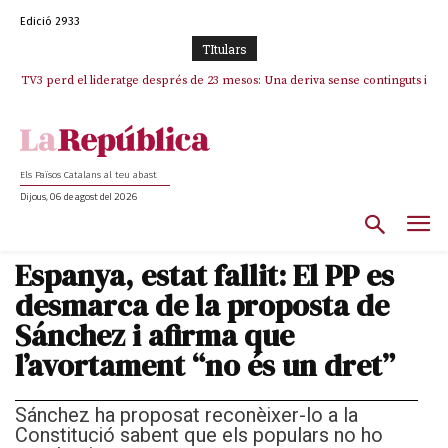
Edició 2933
TItulars
TV3 perd el lideratge després de 23 mesos: Una deriva sense continguts i
Indignació i denúncia contundent per un nou atac als drets lingüístics i a
en clau espanyola deixa el canal a mans de TVE
la dignitat humana a la Jonquera
Els Països Catalans al teu abast
Dijous, 06 de agost del 2026
Espanya, estat fallit: El PP es
desmarca de la proposta de
Sánchez i afirma que
l’avortament “no és un dret”
Sánchez ha proposat reconèixer-lo a la
Constitució sabent que els populars no ho