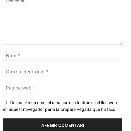
Comentar
Nom
Corr
elec
Pàgi
web
Deseu el meu nom, el meu correu electrònic i el lloc web
en aquest navegador per a la propera vegada que ho faci.