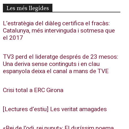
Les més llegides
L’estratègia del diàleg certifica el fracàs:
Catalunya, més intervinguda i sotmesa que
el 2017
TV3 perd el lideratge després de 23 mesos:
Una deriva sense continguts i en clau
espanyola deixa el canal a mans de TVE
Crisi total a ERC Girona
[Lectures d’estiu] Les veritat amagades
«Rei de l’odi, rei puput»: El duríssim poema