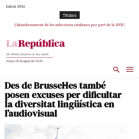
Edició 2933
TItulars
L’abandonament de les seleccions catalanes per part de la UFEC
espanyolitza l’esport del país
Els Països Catalans al teu abast
Dijous, 06 de agost del 2026
Des de Brussel·les també
posen excuses per dificultar
la diversitat lingüística en
l’audiovisual