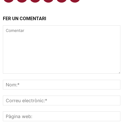
FER UN COMENTARI
Comentar
Nom
Corr
elec
Pàgi
web