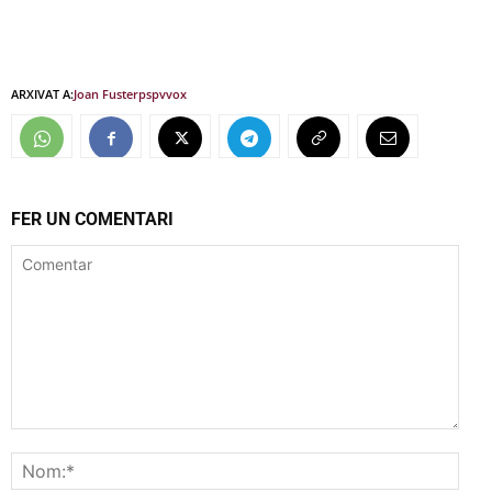
ARXIVAT A:
Joan Fuster
pspv
vox
FER UN COMENTARI
Comentar
Nom