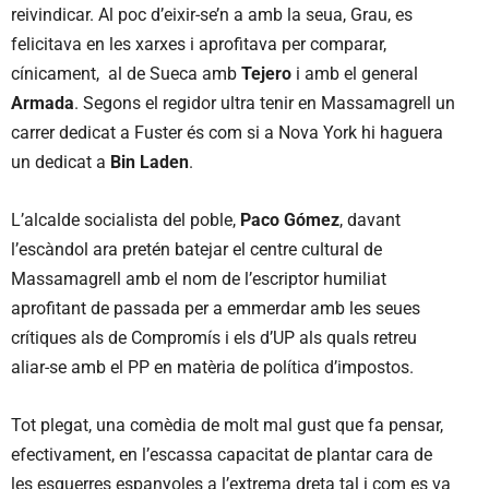
reivindicar. Al poc d’eixir-se’n a amb la seua, Grau, es
felicitava en les xarxes i aprofitava per comparar,
cínicament, al de Sueca amb
Tejero
i amb el general
Armada
. Segons el regidor ultra tenir en Massamagrell un
carrer dedicat a Fuster és com si a Nova York hi haguera
un dedicat a
Bin Laden
.
L’alcalde socialista del poble,
Paco Gómez
, davant
l’escàndol ara pretén batejar el centre cultural de
Massamagrell amb el nom de l’escriptor humiliat
aprofitant de passada per a emmerdar amb les seues
crítiques als de Compromís i els d’UP als quals retreu
aliar-se amb el PP en matèria de política d’impostos.
Tot plegat, una comèdia de molt mal gust que fa pensar,
efectivament, en l’escassa capacitat de plantar cara de
les esquerres espanyoles a l’extrema dreta tal i com es va