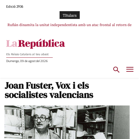
Edició 2936
TItulars
Puigdemont reivindica la transparència del seu retorn i manté el pols ferm
per la plena llibertat dels encausats
Els Països Catalans al teu abast
Diumenge, 09 de agost del 2026
Joan Fuster, Vox i els
socialistes valencians