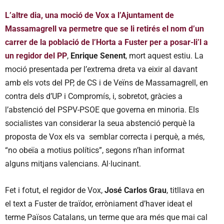
L’altre dia, una moció de Vox a l’Ajuntament de
Massamagrell va permetre que se li retirés el nom d’un
carrer de la població de l’Horta a Fuster per a posar-li’l a
un regidor del PP
,
Enrique Senent
, mort aquest estiu. La
moció presentada per l’extrema dreta va eixir al davant
amb els vots del PP, de CS i de Veïns de Massamagrell, en
contra dels d’UP i Compromís, i, sobretot, gràcies a
l’abstenció del PSPV-PSOE que governa en minoria. Els
socialistes van considerar la seua abstenció perquè la
proposta de Vox els va semblar correcta i perquè, a més,
“no obeïa a motius polítics”, segons n’han informat
alguns mitjans valencians. Al·lucinant.
Fet i fotut, el regidor de Vox,
José Carlos Grau
, titllava en
el text a Fuster de traïdor, erròniament d’haver ideat el
terme Països Catalans, un terme que ara més que mai cal