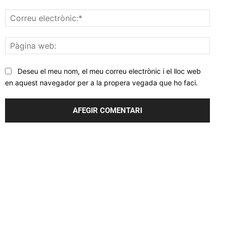
Corr
elec
Pàgi
web
Deseu el meu nom, el meu correu electrònic i el lloc web
en aquest navegador per a la propera vegada que ho faci.