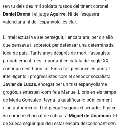
te’n tu dels deu mil soldats russos del tinent coronel
Daniel Baena
i el jutge
Aguirre
. Ni de l’esquerra
valenciana ni de l’espanyola, és clar.
L’intel·lectual va ser perseguit, i encara ara, per dir allò
que pensava i, sobretot, per defensar una determinada
idea de país. Tants anys després de mort, l’assagista
probablement més important en català del segle XX,
continua sent humiliat. Fins i tot, persones en puritat
intel·ligents i progressistes com el senador socialista
Javier de Lucas
, encegat per un trist espanyolisme
grogós, s’entesten -com feia Manuel Lloris en els temps
de Maria Consuleo Reyna- a qualificar-lo públicament
d’un autor menor. I tot perquè segons el senador, Fuster
va cometre el pecat de criticar a
Miguel de Unamuno
. El
de Sueca seguir que deu estar encara descollonant-se’n.