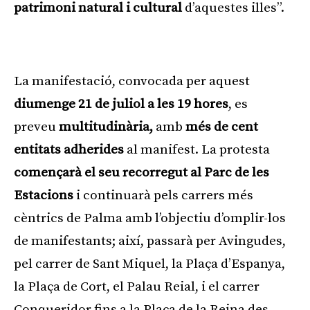
patrimoni natural i cultural
d’aquestes illes”.
Publicitat
La manifestació, convocada per aquest
diumenge 21 de juliol a les 19 hores
, es
preveu
multitudinària,
amb
més de cent
entitats adherides
al manifest. La protesta
començarà el seu recorregut al Parc de les
Estacions
i continuarà pels carrers més
cèntrics de Palma amb l’objectiu d’omplir-los
de manifestants; així, passarà per Avingudes,
pel carrer de Sant Miquel, la Plaça d’Espanya,
la Plaça de Cort, el Palau Reial, i el carrer
Conqueridor fins a la Plaça de la Reina des