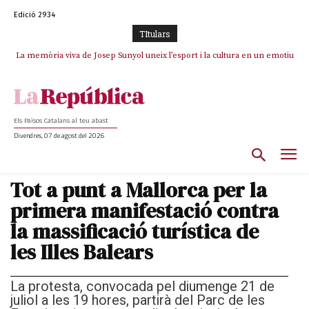
Edició 2934
TItulars
La memòria viva de Josep Sunyol uneix l’esport i la cultura en un emotiu
La “dignitat” a mitges de Marc Puigtió: renuncia a Girona pels àudios però
s’aferra als càrrecs remunerats de Sant Julià i el Consell Comarcal
homenatge a Guadarrama pel seu 90è aniversari
Els Països Catalans al teu abast
Divendres, 07 de agost del 2026
Tot a punt a Mallorca per la
primera manifestació contra
la massificació turística de
les Illes Balears
La protesta, convocada pel diumenge 21 de
juliol a les 19 hores, partirà del Parc de les