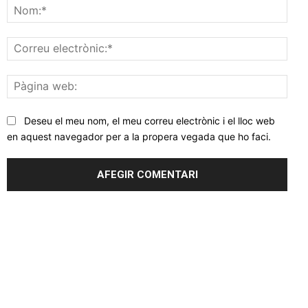
Nom
Corr
elec
Pàgi
web
Deseu el meu nom, el meu correu electrònic i el lloc web
en aquest navegador per a la propera vegada que ho faci.