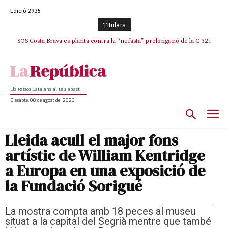
Edició 2935
TItulars
SOS Costa Brava es planta contra la “nefasta” prolongació de la C-32 i
n’exigeix la retirada immediata
Els Països Catalans al teu abast
Dissabte, 08 de agost del 2026
Lleida acull el major fons
artístic de William Kentridge
a Europa en una exposició de
la Fundació Sorigué
La mostra compta amb 18 peces al museu
situat a la capital del Segrià mentre que també