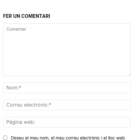
FER UN COMENTARI
Comentar
Nom
Corr
elec
Pàgi
web
Deseu el meu nom, el meu correu electrònic i el lloc web