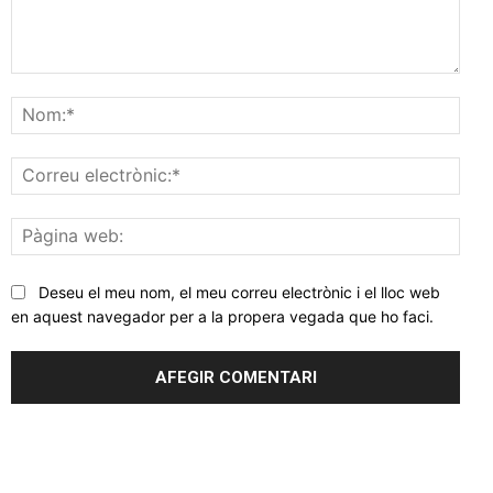
Comentar
Nom
Corr
elec
Pàgi
web
Deseu el meu nom, el meu correu electrònic i el lloc web
en aquest navegador per a la propera vegada que ho faci.