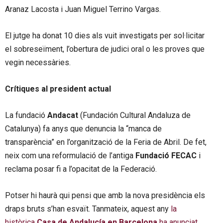
Aranaz Lacosta i Juan Miguel Terrino Vargas.
El jutge ha donat 10 dies als vuit investigats per sol·licitar
el sobreseïment, l’obertura de judici oral o les proves que
vegin necessàries.
Crítiques al president actual
La fundació
Andacat
(Fundación Cultural Andaluza de
Catalunya) fa anys que denuncia la “manca de
transparència” en l’organització de la Feria de Abril. De fet,
neix com una reformulació de l’antiga
Fundació FECAC
i
reclama posar fi a l’opacitat de la Federació.
Potser hi haurà qui pensi que amb la nova presidència els
draps bruts s’han esvaït. Tanmateix, aquest any
la
històrica
Casa de Andalucía en Barcelona
ha anunciat