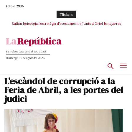
Edició 2936
TItulars
Rufián boicoteja l’estratègia d’acostament a Junts d’Oriol Junqueras
Els Països Catalans al teu abast
Diumenge, 09 de agost del 2026
L’escàndol de corrupció a la
Feria de Abril, a les portes del
judici