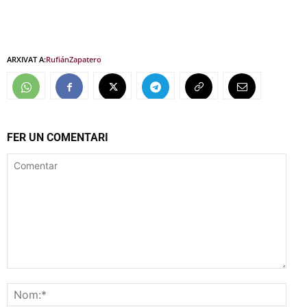
ARXIVAT A:
Rufián
Zapatero
FER UN COMENTARI
Comentar
Nom