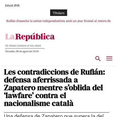
Edició 2935
TItulars
Rufián dinamita la unitat independentista amb un atac frontal al retorn de
Puigdemont reivindica la transparència del seu retorn i manté el pols ferm
per la plena llibertat dels encausats
Puigdemont
Els Països Catalans al teu abast
Dissabte, 08 de agost del 2026
Les contradiccions de Rufián:
defensa aferrissada a
Zapatero mentre s’oblida del
‘lawfare’ contra el
nacionalisme català
Una defensa de Zapatero que supera la del