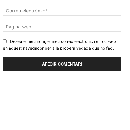
Corr
elec
Pàgi
web
Deseu el meu nom, el meu correu electrònic i el lloc web
en aquest navegador per a la propera vegada que ho faci.