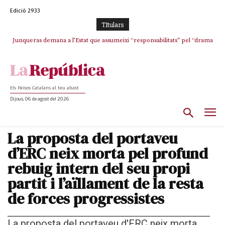
Edició 2933
TItulars
Junqueras demana a l’Estat que assumeixi “responsabilitats” pel “drama
L’abandonament de les seleccions catalanes per part de la UFEC
humà” a Ceuta i avança que Catalunya haurà de continuar acollint
espanyolitza l’esport del país
menors
Els Països Catalans al teu abast
Dijous, 06 de agost del 2026
La proposta del portaveu
d’ERC neix morta pel profund
rebuig intern del seu propi
partit i l’aïllament de la resta
de forces progressistes
La proposta del portaveu d'ERC neix morta