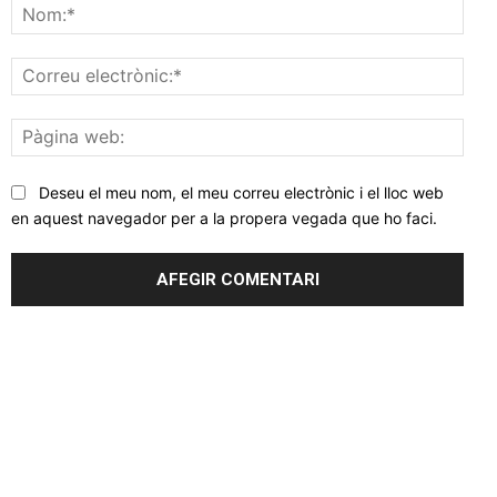
Nom
Corr
elec
Pàgi
web
Deseu el meu nom, el meu correu electrònic i el lloc web
en aquest navegador per a la propera vegada que ho faci.