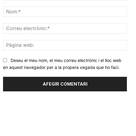
Comentar
Nom
Corr
elec
Pàgi
web
Deseu el meu nom, el meu correu electrònic i el lloc web
en aquest navegador per a la propera vegada que ho faci.