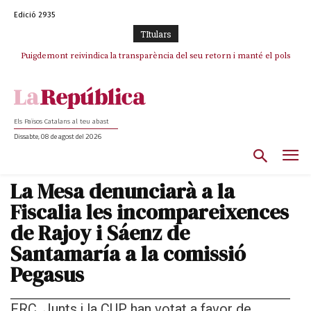
Edició 2935
TItulars
Puigdemont reivindica la transparència del seu retorn i manté el pols
Portugal acusa Espanya de provocar un “efecte crida” massiu per la seva
ferm per la plena llibertat dels encausats
“manca de regulació” migratòria
Els Països Catalans al teu abast
Dissabte, 08 de agost del 2026
La Mesa denunciarà a la
Fiscalia les incompareixences
de Rajoy i Sáenz de
Santamaría a la comissió
Pegasus
ERC, Junts i la CUP han votat a favor de