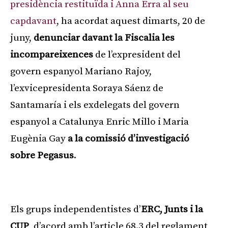
presidència restituïda i Anna Erra al seu
capdavant
, ha acordat aquest dimarts, 20 de
juny,
denunciar davant la Fiscalia les
incompareixences
de l’expresident del
govern espanyol Mariano Rajoy,
l’exvicepresidenta Soraya Sáenz de
Santamaría i els exdelegats del govern
espanyol a Catalunya Enric Millo i Maria
Eugènia Gay
a la comissió d’investigació
sobre Pegasus
.
Publicitat
Els grups independentistes d’
ERC, Junts i la
CUP
, d’acord amb l’article 68.3 del reglament