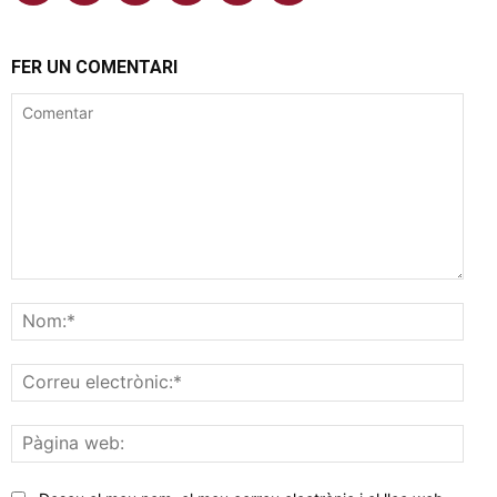
FER UN COMENTARI
Comentar
Nom
Corr
elec
Pàgi
web