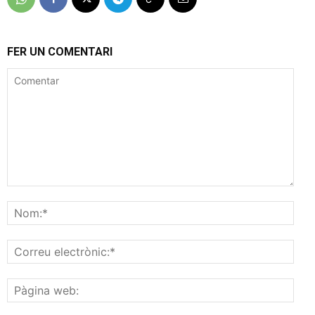
FER UN COMENTARI
Comentar
Nom
Corr
elec
Pàgi
web