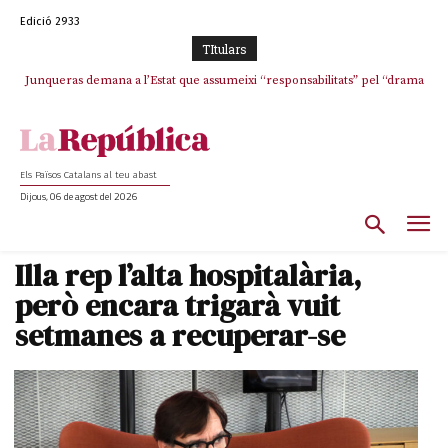
Edició 2933
TItulars
Junqueras demana a l’Estat que assumeixi “responsabilitats” pel “drama
L’abandonament de les seleccions catalanes per part de la UFEC
humà” a Ceuta i avança que Catalunya haurà de continuar acollint
espanyolitza l’esport del país
menors
Els Països Catalans al teu abast
Dijous, 06 de agost del 2026
Illa rep l’alta hospitalària,
però encara trigarà vuit
setmanes a recuperar-se