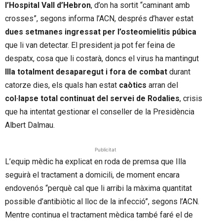
l’Hospital Vall d’Hebron
, d’on ha sortit “caminant amb
crosses”, segons informa l’ACN, després d’haver estat
dues setmanes ingressat per l’osteomielitis púbica
que li van detectar. El president ja pot fer feina de
despatx, cosa que li costarà, doncs el virus ha mantingut
Illa totalment desaparegut i fora de combat
durant
catorze dies, els quals han estat
caòtics
arran del
col·lapse total continuat del servei de Rodalies
, crisis
que ha intentat gestionar el conseller de la Presidència
Albert Dalmau.
Publicitat
L’equip mèdic ha explicat en roda de premsa que Illa
seguirà el tractament a domicili, de moment encara
endovenós “perquè cal que li arribi la màxima quantitat
possible d’antibiòtic al lloc de la infecció”, segons l’ACN.
Mentre continua el tractament mèdica també faré el de