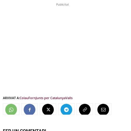
Publicitat
ARXIVAT A:
Colau
Forn
Junts per Catalunya
Valls