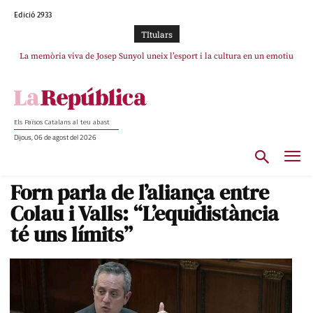
Edició 2933
TItulars
La memòria viva de Josep Sunyol uneix l’esport i la cultura en un emotiu
La “dignitat” a mitges de Marc Puigtió: renuncia a Girona pels àudios però
s’aferra als càrrecs remunerats de Sant Julià i el Consell Comarcal
homenatge a Guadarrama pel seu 90è aniversari
Els Països Catalans al teu abast
Dijous, 06 de agost del 2026
Forn parla de l’aliança entre
Colau i Valls: “L’equidistància
té uns límits”