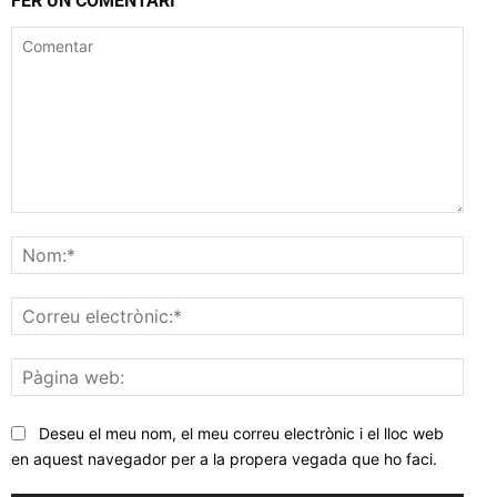
FER UN COMENTARI
Comentar
Nom
Corr
elec
Pàgi
web
Deseu el meu nom, el meu correu electrònic i el lloc web
en aquest navegador per a la propera vegada que ho faci.