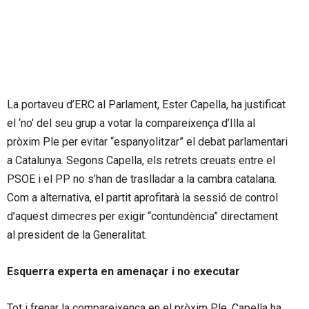
La portaveu d’ERC al Parlament, Ester Capella, ha justificat
el ‘no’ del seu grup a votar la compareixença d’Illa al
pròxim Ple per evitar “espanyolitzar” el debat parlamentari
a Catalunya. Segons Capella, els retrets creuats entre el
PSOE i el PP no s’han de traslladar a la cambra catalana.
Com a alternativa, el partit aprofitarà la sessió de control
d’aquest dimecres per exigir “contundència” directament
al president de la Generalitat.
Esquerra experta en amenaçar i no executar
Tot i frenar la compareixença en el pròxim Ple, Capella ha