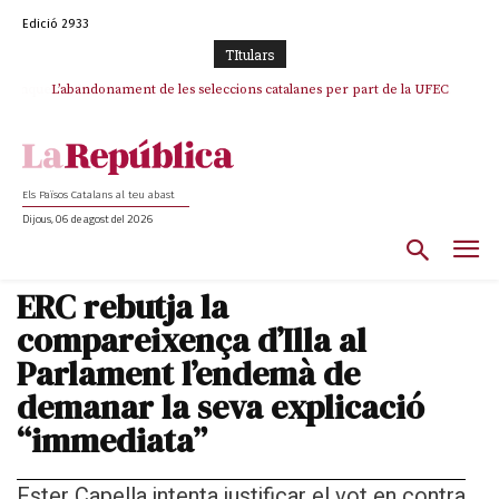
Edició 2933
TItulars
L’abandonament de les seleccions catalanes per part de la UFEC
espanyolitza l’esport del país
Els Països Catalans al teu abast
Dijous, 06 de agost del 2026
ERC rebutja la
compareixença d’Illa al
Parlament l’endemà de
demanar la seva explicació
“immediata”
Ester Capella intenta justificar el vot en contra