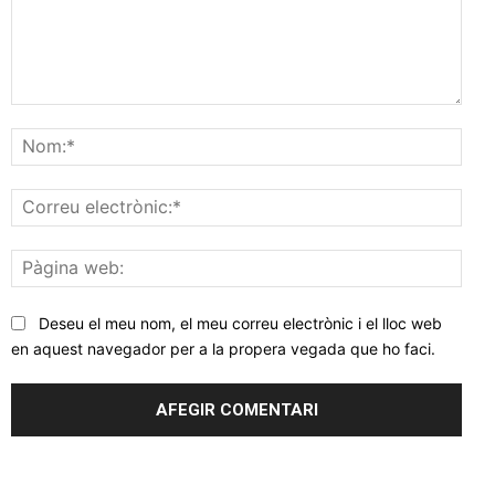
Comentar
Nom
Corr
elec
Pàgi
web
Deseu el meu nom, el meu correu electrònic i el lloc web
en aquest navegador per a la propera vegada que ho faci.