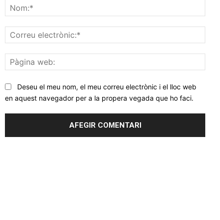
Nom
Corr
elec
Pàgi
web
Deseu el meu nom, el meu correu electrònic i el lloc web
en aquest navegador per a la propera vegada que ho faci.