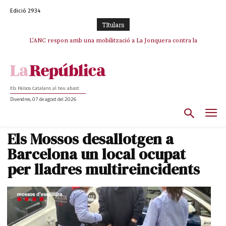
Edició 2934
TItulars
SOS Costa Brava es planta contra la “nefasta” prolongació de la C-32 i
L’ANC respon amb una mobilització a La Jonquera contra la
catalanofòbia i els abusos de la Policia Nacional
n’exigeix la retirada immediata
Els Països Catalans al teu abast
Divendres, 07 de agost del 2026
Els Mossos desallotgen a
Barcelona un local ocupat
per lladres multireincidents