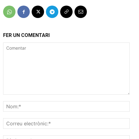
FER UN COMENTARI
Comentar
Nom
Corr
elec
Pàgi