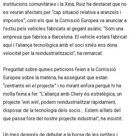
institucions comunitàries i la Xina, Ruiz ha destacat que no
es veuran afectats per “cap situació relativa a aranzels i
impostos”, com els que la Comissió Europea va anunciar a
l’estiu pels vehicles fabricats al gegant asiàtic. “Som una
empresa que fabrica a Barcelona. El vehicle estarà fabricat
aquí i l’aliança tecnològica amb el soci xinès ens dona
velocitat per la reindustrialització”, ha remarcat.
Preguntat sobre quines peticions feien a la Comissió
Europea sobre la matèria, ha assegurat que estan
“centrants en el projecte” i no mirant enfora perquè hi ha
molta feina a fer. “L’aliança amb Chery és estratègica, un
projecte ‘win win’, podem reindustrialitzar ràpidament,
disposar de la tecnologia dels socis… Estem aïllats del
que passa fora del nostre projecte industrial”, ha insistit.
Un mes després de debutar a la borsa de les petites i