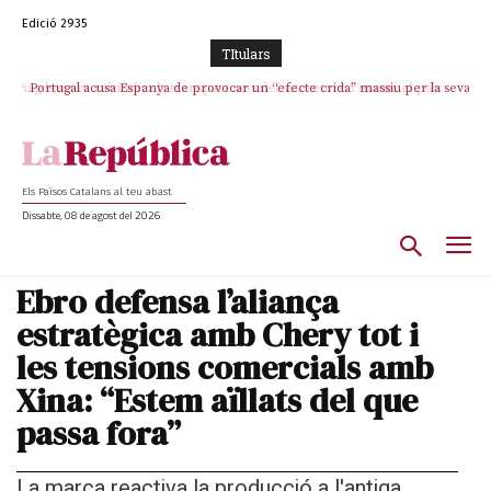
Edició 2935
TItulars
Portugal acusa Espanya de provocar un “efecte crida” massiu per la seva
“manca de regulació” migratòria
Els Països Catalans al teu abast
Dissabte, 08 de agost del 2026
Ebro defensa l’aliança
estratègica amb Chery tot i
les tensions comercials amb
Xina: “Estem aïllats del que
passa fora”
La marca reactiva la producció a l'antiga