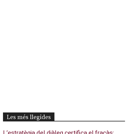
Les més llegides
L’estratègia del diàleg certifica el fracàs: