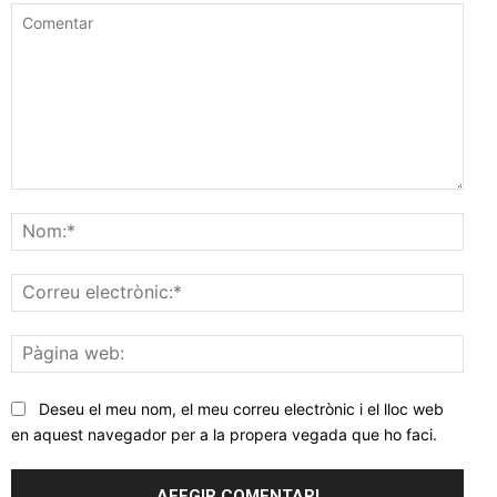
Comentar
Nom
Corr
elec
Pàgi
web
Deseu el meu nom, el meu correu electrònic i el lloc web
en aquest navegador per a la propera vegada que ho faci.