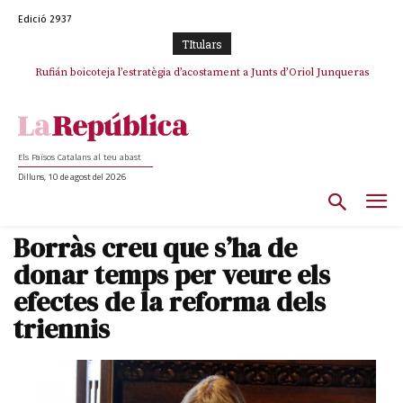
Edició 2937
TItulars
Rufián boicoteja l’estratègia d’acostament a Junts d’Oriol Junqueras
Els Països Catalans al teu abast
Dilluns, 10 de agost del 2026
Borràs creu que s’ha de
donar temps per veure els
efectes de la reforma dels
triennis