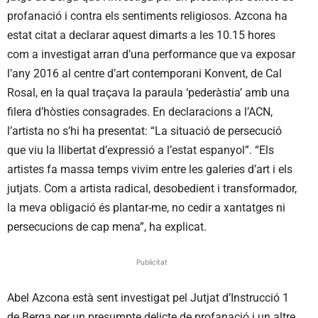
profanació i contra els sentiments religiosos. Azcona ha
estat citat a declarar aquest dimarts a les 10.15 hores
com a investigat arran d’una performance que va exposar
l’any 2016 al centre d’art contemporani Konvent, de Cal
Rosal, en la qual traçava la paraula ‘pederàstia’ amb una
filera d’hòsties consagrades. En declaracions a l’ACN,
l’artista no s’hi ha presentat: “La situació de persecució
que viu la llibertat d’expressió a l’estat espanyol”. “Els
artistes fa massa temps vivim entre les galeries d’art i els
jutjats. Com a artista radical, desobedient i transformador,
la meva obligació és plantar-me, no cedir a xantatges ni
persecucions de cap mena”, ha explicat.
Publicitat
Abel Azcona està sent investigat pel Jutjat d’Instrucció 1
de Berga per un presumpte delicte de profanació i un altre