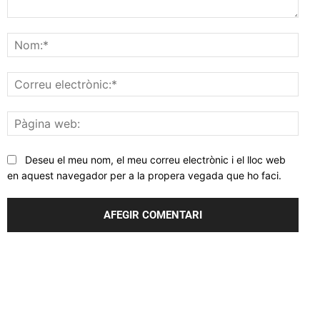
Comentar
Nom
Corr
elec
Pàgi
web
Deseu el meu nom, el meu correu electrònic i el lloc web
en aquest navegador per a la propera vegada que ho faci.