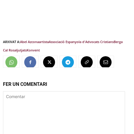
ARXIVAT A:
Abel Azcona
artista
Associació Espanyola d'Advocats Cristians
Berga
Cal Rosal
jutjats
Konvent
FER UN COMENTARI