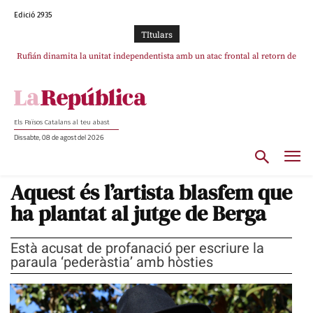
Edició 2935
TItulars
Rufián dinamita la unitat independentista amb un atac frontal al retorn de
Puigdemont reivindica la transparència del seu retorn i manté el pols ferm
per la plena llibertat dels encausats
Puigdemont
Els Països Catalans al teu abast
Dissabte, 08 de agost del 2026
Aquest és l’artista blasfem que
ha plantat al jutge de Berga
Està acusat de profanació per escriure la
paraula ‘pederàstia’ amb hòsties