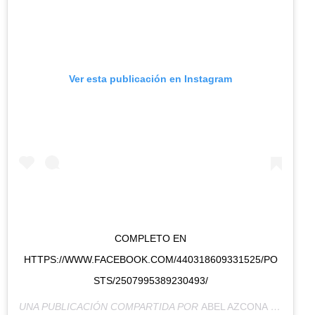
Ver esta publicación en Instagram
COMPLETO EN
HTTPS://WWW.FACEBOOK.COM/440318609331525/PO
STS/2507995389230493/
UNA PUBLICACIÓN COMPARTIDA POR
ABEL AZCONA
(@ABELAZCONA) EL