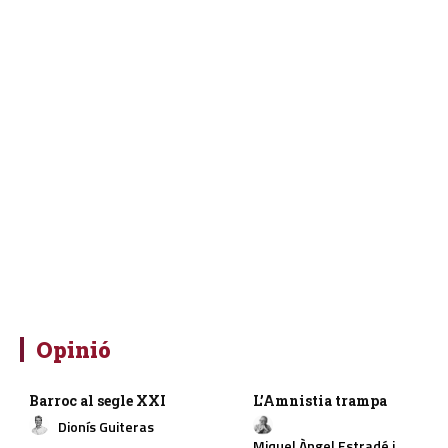
Opinió
Barroc al segle XXI
L’Amnistia trampa
Dionís Guiteras
Miquel Àngel Estradé i