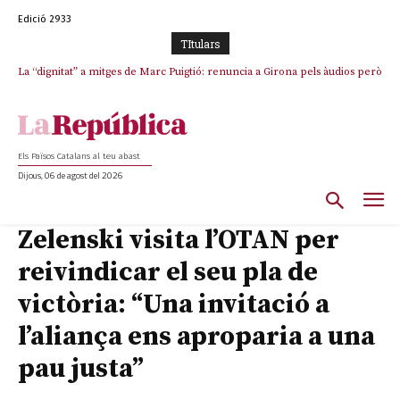
Edició 2933
TItulars
La “dignitat” a mitges de Marc Puigtió: renuncia a Girona pels àudios però
s’aferra als càrrecs remunerats de Sant Julià i el Consell Comarcal
Els Països Catalans al teu abast
Dijous, 06 de agost del 2026
Zelenski visita l’OTAN per
reivindicar el seu pla de
victòria: “Una invitació a
l’aliança ens aproparia a una
pau justa”