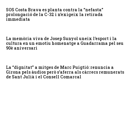
SOS Costa Brava es planta contra la “nefasta”
prolongació de la C-32 i n’exigeix la retirada
immediata
La memòria viva de Josep Sunyol uneix l’esport i la
cultura en un emotiu homenatge a Guadarrama pel seu
90è aniversari
La “dignitat” a mitges de Marc Puigtió: renuncia a
Girona pels àudios però s’aferra als càrrecs remunerats
de Sant Julià i el Consell Comarcal