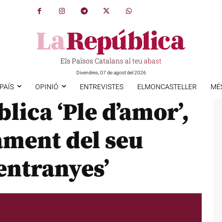
Els Països Catalans al teu abast
Divendres, 07 de agost del 2026
PAÍS
OPINIÓ
ENTREVISTES
ELMONCASTELLER
MÉ
lica ‘Ple d’amor’,
ament del seu
 entranyes’