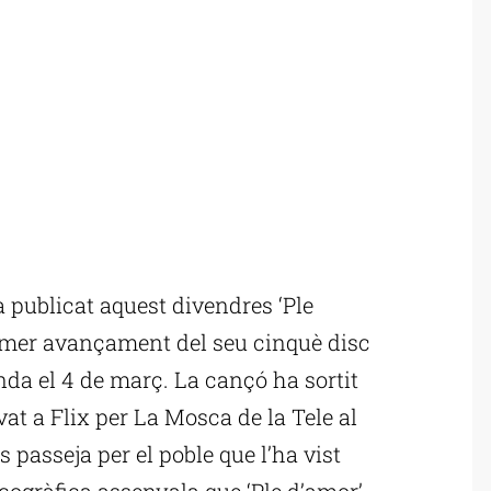
publicat aquest divendres ‘Ple
rimer avançament del seu cinquè disc
enda el 4 de març. La cançó ha sortit
t a Flix per La Mosca de la Tele al
s passeja per el poble que l’ha vist
cogràfica assenyala que ‘Ple d’amor’