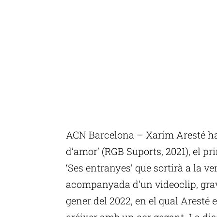
ACN Barcelona – Xarim Aresté ha 
d’amor’ (RGB Suports, 2021), el p
‘Ses entranyes’ que sortirà a la v
acompanyada d’un videoclip, grava
gener del 2022, en el qual Aresté e
créixer amb un cor gegant. La dis