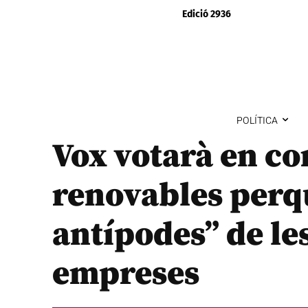
Edició 2936
POLÍTICA
Vox votarà en co
renovables perqu
antípodes” de le
empreses