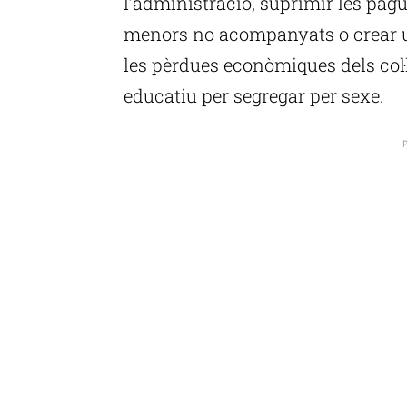
l’administració, suprimir les pag
menors no acompanyats o crear un
les pèrdues econòmiques dels col·
educatiu per segregar per sexe.
P