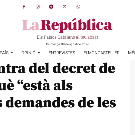
Els Països Catalans al teu abast
Diumenge, 09 de agost del 2026
PAÍS
OPINIÓ
ENTREVISTES
ELMONCASTELLER
MÉ
ntra del decret de
è “està als
s demandes de les