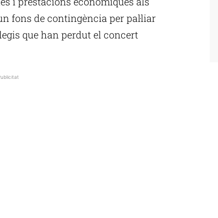
ues i prestacions econòmiques als
 fons de contingència per pal·liar
legis que han perdut el concert
ublicitat