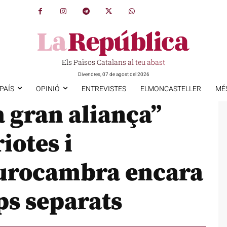
Els Països Catalans al teu abast
Divendres, 07 de agost del 2026
PAÍS
OPINIÓ
ENTREVISTES
ELMONCASTELLER
MÉ
 gran aliança”
iotes i
’Eurocambra encara
ps separats