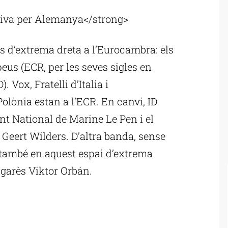
tiva per Alemanya</strong>
s d’extrema dreta a l’Eurocambra: els
us (ECR, per les seves sigles en
. Vox, Fratelli d’Italia i
 Polònia estan a l’ECR. En canvi, ID
 National de Marine Le Pen i el
s Geert Wilders. D’altra banda, sense
 també en aquest espai d’extrema
ongarès Viktor Orbán.