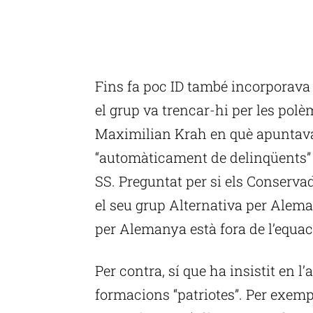
Fins fa poc ID també incorporava
el grup va trencar-hi per les pol
Maximilian Krah en què apuntava 
“automàticament de delinqüents” 
SS. Preguntat per si els Conserva
el seu grup Alternativa per Alema
per Alemanya està fora de l’equac
Per contra, sí que ha insistit en l’
formacions “patriotes”. Per exemple