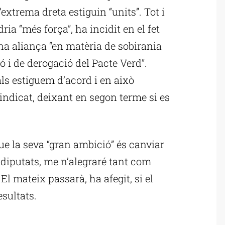
’extrema dreta estiguin “units”. Tot i
ia “més força”, ha incidit en el fet
una aliança “en matèria de sobirania
 i de derogació del Pacte Verd”.
als estiguem d’acord i en això
indicat, deixant en segon terme si es
ue la seva “gran ambició” és canviar
28 diputats, me n’alegraré tant com
El mateix passarà, ha afegit, si el
esultats.
ublicitat