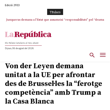
Edició 2933
TItulars
Junqueras demana a l’Estat que assumeixi “responsabilitats” pel “drama
humà” a Ceuta i avança que Catalunya haurà de continuar acollint
menors
Els Països Catalans al teu abast
Dijous, 06 de agost del 2026
Von der Leyen demana
unitat a la UE per afrontar
des de Brussel·les la “ferotge
competència” amb Trump a
la Casa Blanca