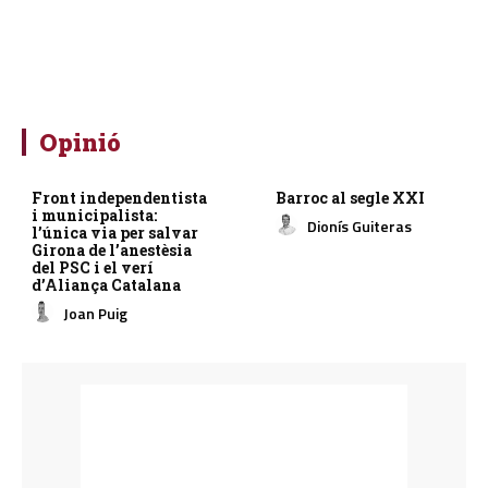
Opinió
Front independentista
Barroc al segle XXI
i municipalista:
Dionís Guiteras
l’única via per salvar
Girona de l’anestèsia
del PSC i el verí
d’Aliança Catalana
Joan Puig