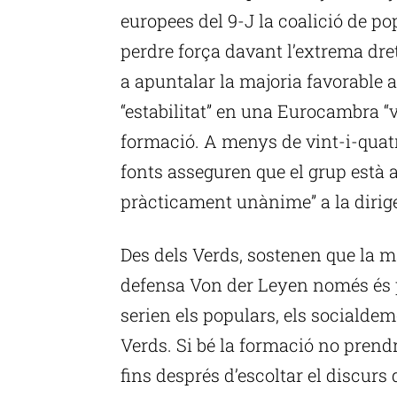
europees del 9-J la coalició de po
perdre força davant l’extrema dret
a apuntalar la majoria favorable 
“estabilitat” en una Eurocambra “v
formació. A menys de vint-i-quatr
fonts asseguren que el grup està 
pràcticament unànime” a la dirig
Des dels Verds, sostenen que la ma
defensa Von der Leyen només és p
serien els populars, els socialdemò
Verds. Si bé la formació no prendr
fins després d’escoltar el discurs