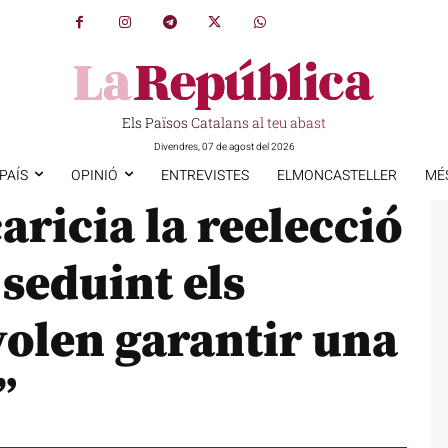
Els Països Catalans al teu abast
Divendres, 07 de agost del 2026
PAÍS
OPINIÓ
ENTREVISTES
ELMONCASTELLER
MÉ
aricia la reelecció
 seduint els
volen garantir una
”