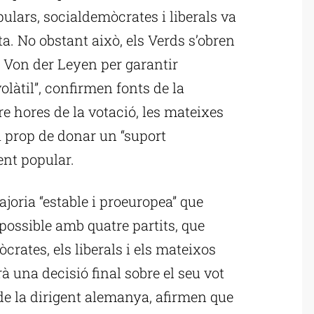
pulars, socialdemòcrates i liberals va
a. No obstant això, els Verds s’obren
a Von der Leyen per garantir
olàtil”, confirmen fonts de la
e hores de la votació, les mateixes
a prop de donar un “suport
ent popular.
joria “estable i proeuropea” que
ossible amb quatre partits, que
crates, els liberals i els mateixos
à una decisió final sobre el seu vot
 de la dirigent alemanya, afirmen que