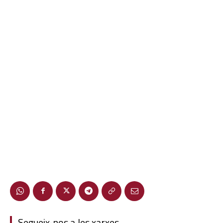
Segueix-nos a les xarxes