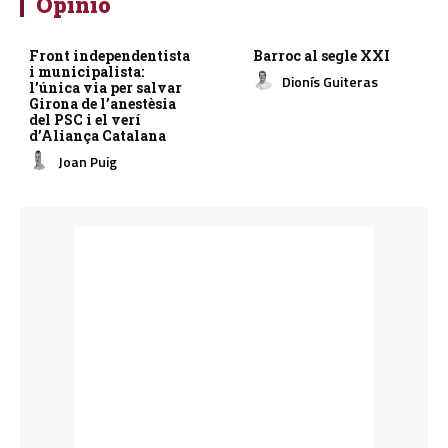
Opinió
Front independentista
Barroc al segle XXI
i municipalista:
Dionís Guiteras
l’única via per salvar
Girona de l’anestèsia
del PSC i el verí
d’Aliança Catalana
Joan Puig