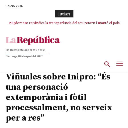
Edició 2936
TItulars
Puigdemont reivindica la transparència del seu retorn i manté el pols
ferm per la plena llibertat dels encausats
Els Països Catalans al teu abast
Diumenge, 09 de agost del 2026
Viñuales sobre Inipro: “És
una personació
extemporània i fòtil
processalment, no serveix
per a res”