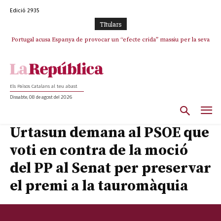
Edició 2935
TItulars
Portugal acusa Espanya de provocar un “efecte crida” massiu per la seva
El col·lapse de l’operació de Marc Puigtió a Girona: desbandada de
l’oportunisme i fracàs de ‘Militància Decidim’
“manca de regulació” migratòria
Els Països Catalans al teu abast
Dissabte, 08 de agost del 2026
Urtasun demana al PSOE que
voti en contra de la moció
del PP al Senat per preservar
el premi a la tauromàquia