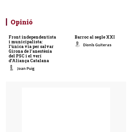
Opinió
Front independentista
Barroc al segle XXI
i municipalista:
Dionís Guiteras
l’única via per salvar
Girona de l’anestèsia
del PSC i el verí
d’Aliança Catalana
Joan Puig