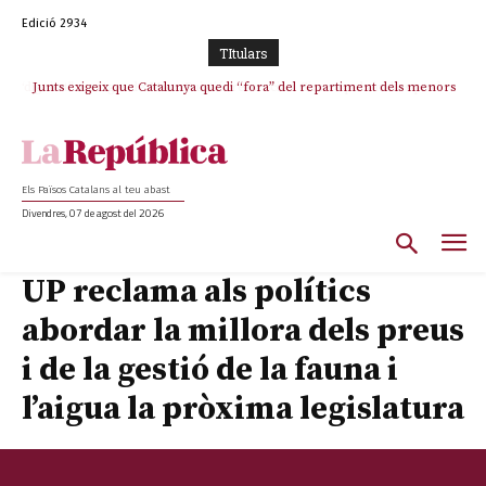
Edició 2934
TItulars
Junts exigeix que Catalunya quedi “fora” del repartiment dels menors
migrants de Ceuta
Els Països Catalans al teu abast
Divendres, 07 de agost del 2026
UP reclama als polítics
abordar la millora dels preus
i de la gestió de la fauna i
l’aigua la pròxima legislatura