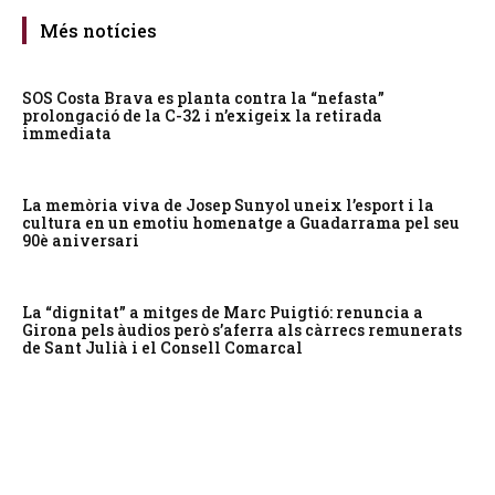
Més notícies
SOS Costa Brava es planta contra la “nefasta”
prolongació de la C-32 i n’exigeix la retirada
immediata
La memòria viva de Josep Sunyol uneix l’esport i la
cultura en un emotiu homenatge a Guadarrama pel seu
90è aniversari
La “dignitat” a mitges de Marc Puigtió: renuncia a
Girona pels àudios però s’aferra als càrrecs remunerats
de Sant Julià i el Consell Comarcal