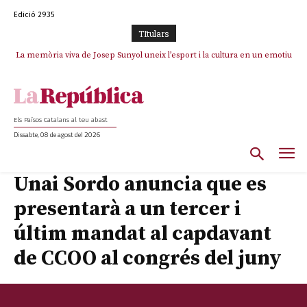
Edició 2935
TItulars
La memòria viva de Josep Sunyol uneix l’esport i la cultura en un emotiu
homenatge a Guadarrama pel seu 90è aniversari
Els Països Catalans al teu abast
Dissabte, 08 de agost del 2026
Unai Sordo anuncia que es
presentarà a un tercer i
últim mandat al capdavant
de CCOO al congrés del juny