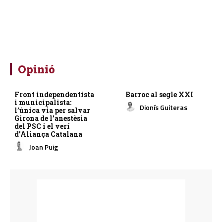
Opinió
Front independentista
Barroc al segle XXI
i municipalista:
Dionís Guiteras
l’única via per salvar
Girona de l’anestèsia
del PSC i el verí
d’Aliança Catalana
Joan Puig