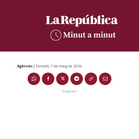
Agències
Dimarts, 7 de maig de 2024
|
- Publicitat -