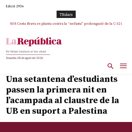
Edició 2934
TItulars
SOS Costa Brava es planta contra la “nefasta” prolongació de la C-32 i
n’exigeix la retirada immediata
Els Països Catalans al teu abast
Dissabte, 08 de agost del 2026
Una setantena d’estudiants
passen la primera nit en
l’acampada al claustre de la
UB en suport a Palestina