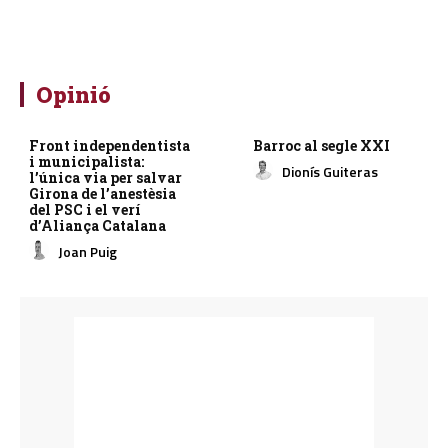
Opinió
Front independentista
Barroc al segle XXI
i municipalista:
Dionís Guiteras
l’única via per salvar
Girona de l’anestèsia
del PSC i el verí
d’Aliança Catalana
Joan Puig