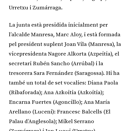
Urretxu i Zumárraga.
La junta està presidida inicialment per
l’alcalde Manresa, Marc Aloy, i està formada
pel president suplent Joan Vila (Manresa), la
vicepresidenta Nagore Alkorta (Azpeitia), el
secretari Rubén Sancho (Arrúbal) i la
tresorera Sara Fernández (Saragossa). Hi ha
també un total de set vocalies: Diana Paola
(Ribaforada); Ana Azkoitia (Azkoitia);
Encarna Fuertes (Agoncillo); Ana María
Arellano (Luceni): Francesc Balcells (El
Palau d’Anglesola); Mikel Serrano