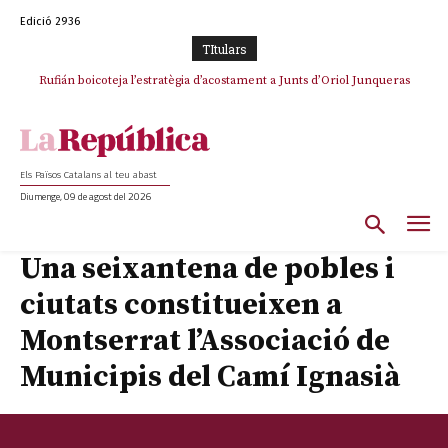
Edició 2936
TItulars
Rufián boicoteja l’estratègia d’acostament a Junts d’Oriol Junqueras
Rufián dinamita la unitat independentista amb un atac frontal al retorn
de Puigdemont
Els Països Catalans al teu abast
Diumenge, 09 de agost del 2026
Una seixantena de pobles i
ciutats constitueixen a
Montserrat l’Associació de
Municipis del Camí Ignasià