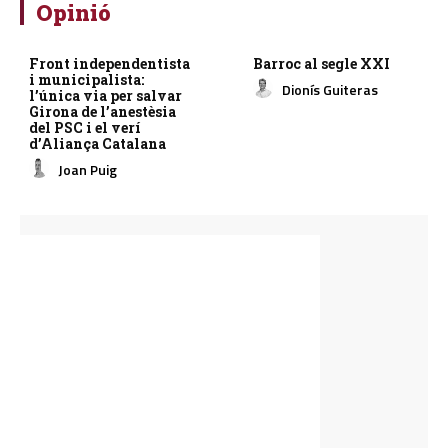
Opinió
Front independentista
Barroc al segle XXI
i municipalista:
Dionís Guiteras
l’única via per salvar
Girona de l’anestèsia
del PSC i el verí
d’Aliança Catalana
Joan Puig