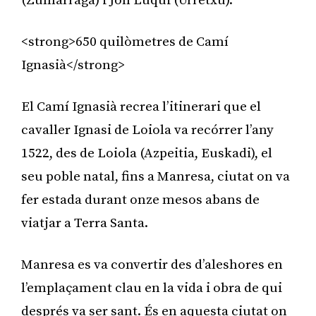
(Zumárraga) i Jon Luqui (Urretxu).
<strong>650 quilòmetres de Camí
Ignasià</strong>
El Camí Ignasià recrea l’itinerari que el
cavaller Ignasi de Loiola va recórrer l’any
1522, des de Loiola (Azpeitia, Euskadi), el
seu poble natal, fins a Manresa, ciutat on va
fer estada durant onze mesos abans de
viatjar a Terra Santa.
Manresa es va convertir des d’aleshores en
l’emplaçament clau en la vida i obra de qui
després va ser sant. És en aquesta ciutat on