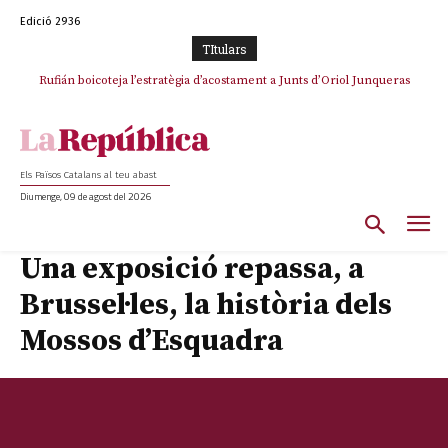
Edició 2936
TItulars
Rufián boicoteja l’estratègia d’acostament a Junts d’Oriol Junqueras
Rufián dinamita la unitat independentista amb un atac frontal al retorn
de Puigdemont
Els Països Catalans al teu abast
Diumenge, 09 de agost del 2026
Una exposició repassa, a
Brussel·les, la història dels
Mossos d’Esquadra