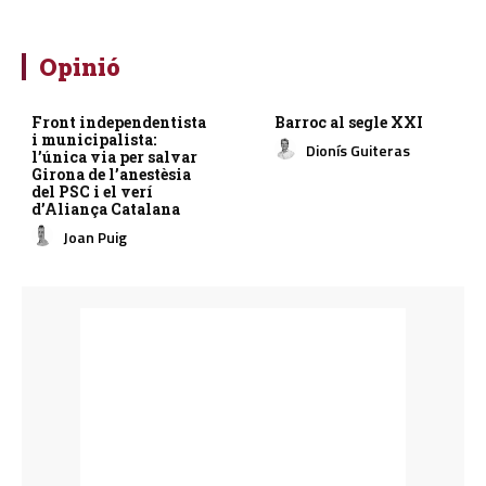
Opinió
Front independentista
Barroc al segle XXI
i municipalista:
Dionís Guiteras
l’única via per salvar
Girona de l’anestèsia
del PSC i el verí
d’Aliança Catalana
Joan Puig