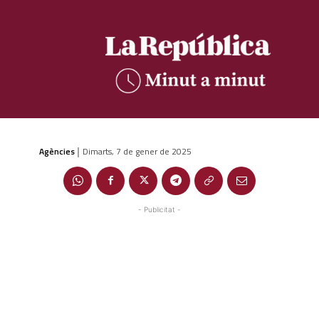
Agències
Dimarts, 7 de gener de 2025
|
- Publicitat -