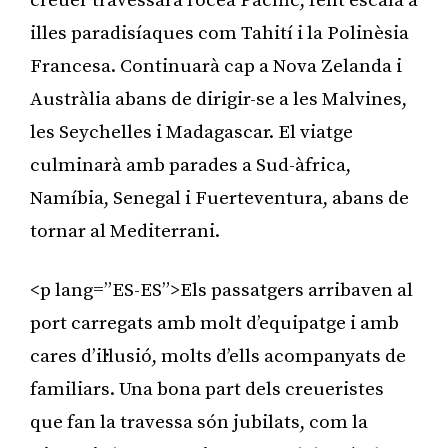
creuer travessarà l’oceà Pacífic, fent escala a
illes paradisíaques com Tahití i la Polinèsia
Francesa. Continuarà cap a Nova Zelanda i
Austràlia abans de dirigir-se a les Malvines,
les Seychelles i Madagascar. El viatge
culminarà amb parades a Sud-àfrica,
Namíbia, Senegal i Fuerteventura, abans de
tornar al Mediterrani.
<p lang=”ES-ES”>Els passatgers arribaven al
port carregats amb molt d’equipatge i amb
cares d’il·lusió, molts d’ells acompanyats de
familiars. Una bona part dels creueristes
que fan la travessa són jubilats, com la