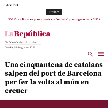
Edició 2935
TItulars
SOS Costa Brava es planta contra la “nefasta” prolongació de la C-32 i
n’exigeix la retirada immediata
Els Països Catalans al teu abast
Dissabte, 08 de agost del 2026
Una cinquantena de catalans
salpen del port de Barcelona
per fer la volta al món en
creuer