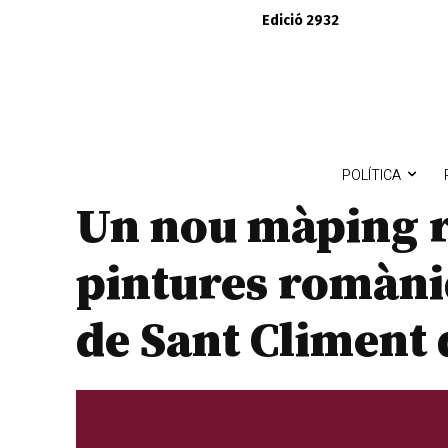
Edició 2932
POLÍTICA
Un nou màping r
pintures romàniq
de Sant Climent 