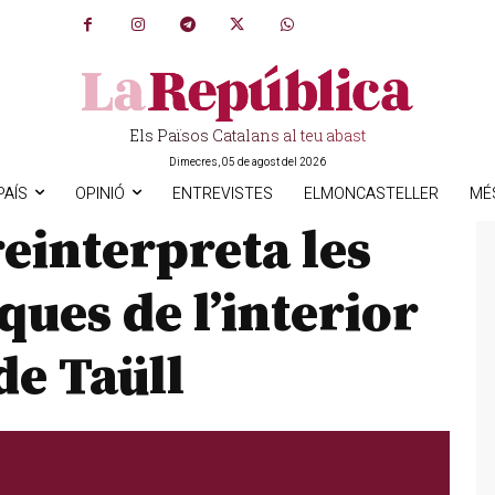
Els Països Catalans al teu abast
Dimecres, 05 de agost del 2026
PAÍS
OPINIÓ
ENTREVISTES
ELMONCASTELLER
MÉ
einterpreta les
ues de l’interior
de Taüll