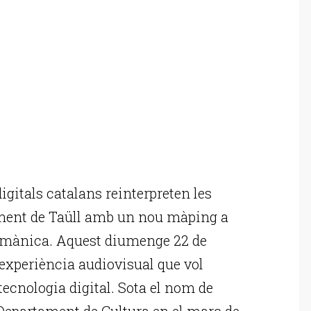
gitals catalans reinterpreten les
ment de Taüll amb un nou màping a
a romànica. Aquest diumenge 22 de
 experiència audiovisual que vol
 tecnologia digital. Sota el nom de
 Departament de Cultura en el marc de