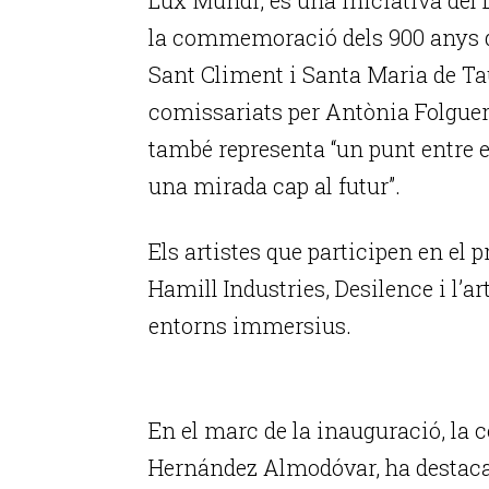
la commemoració dels 900 anys de
Sant Climent i Santa Maria de Taül
comissariats per Antònia Folguer
també representa “un punt entre el 
una mirada cap al futur”.
Els artistes que participen en el p
Hamill Industries, Desilence i l’a
entorns immersius.
P
En el marc de la inauguració, la c
Hernández Almodóvar, ha destacat 