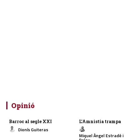
Opinió
Barroc al segle XXI
L’Amnistia trampa
Dionís Guiteras
Miquel Àngel Estradé i
Palau