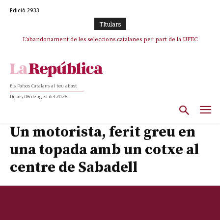
Edició 2933
TItulars
L’abandonament de les seleccions catalanes per part de la UFEC
espanyolitza l’esport del país
Els Països Catalans al teu abast
Dijous, 06 de agost del 2026
Un motorista, ferit greu en
una topada amb un cotxe al
centre de Sabadell