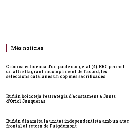
Més notícies
Crònica estiuenca d’un pacte congelat (4): ERC permet
un altre flagrant incompliment de l’acord, les
seleccions catalanes un cop més sacrificades
Rufián boicoteja l’estratègia d’acostament a Junts
d’Oriol Junqueras
Rufián dinamita la unitat independentista amb un atac
frontal al retorn de Puigdemont