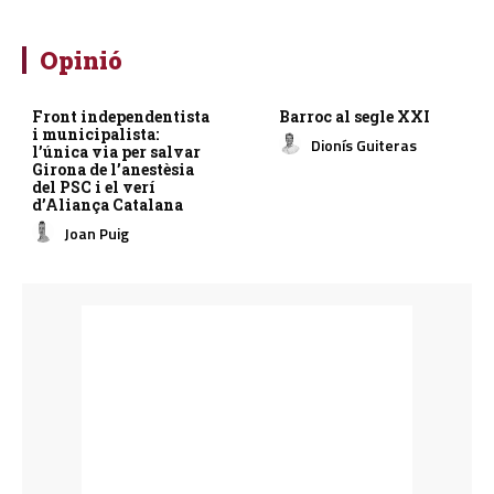
Opinió
Front independentista
Barroc al segle XXI
i municipalista:
Dionís Guiteras
l’única via per salvar
Girona de l’anestèsia
del PSC i el verí
d’Aliança Catalana
Joan Puig