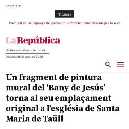
Edició 2935
TItulars
Portugal acusa Espanya de provocar un “efecte crida” massiu per la seva
El col·lapse de l’operació de Marc Puigtió a Girona: desbandada de
l’oportunisme i fracàs de ‘Militància Decidim’
“manca de regulació” migratòria
Els Països Catalans al teu abast
Dissabte, 08 de agost del 2026
Un fragment de pintura
mural del ‘Bany de Jesús’
torna al seu emplaçament
original a l’església de Santa
Maria de Taüll