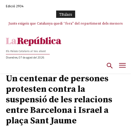
Edició 2934
TItulars
Junts exigeix que Catalunya quedi “fora” del repartiment dels menors
migrants de Ceuta
Els Països Catalans al teu abast
Divendres, 07 de agost del 2026
Un centenar de persones
protesten contra la
suspensió de les relacions
entre Barcelona i Israel a
plaça Sant Jaume