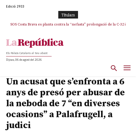
Edició 2933
TItulars
SOS Costa Brava es planta contra la “nefasta” prolongació de la C-32 i
n’exigeix la retirada immediata
Els Països Catalans al teu abast
Dijous, 06 de agost del 2026
Un acusat que s’enfronta a 6
anys de presó per abusar de
la neboda de 7 “en diverses
ocasions” a Palafrugell, a
judici