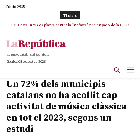
Edició 2935
TItulars
SOS Costa Brava es planta contra la “nefasta” prolongació de la C-32 i
n’exigeix la retirada immediata
Els Països Catalans al teu abast
Dissabte, 08 de agost del 2026
Un 72% dels municipis
catalans no ha acollit cap
activitat de música clàssica
en tot el 2023, segons un
estudi