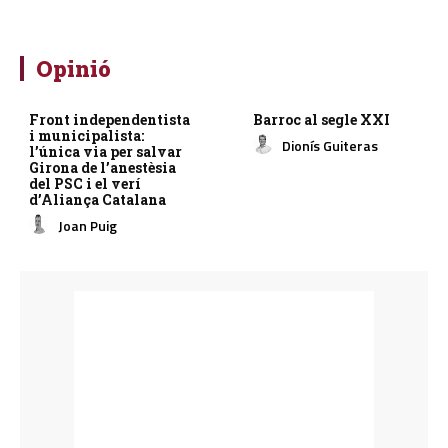
Opinió
Front independentista
Barroc al segle XXI
i municipalista:
Dionís Guiteras
l’única via per salvar
Girona de l’anestèsia
del PSC i el verí
d’Aliança Catalana
Joan Puig