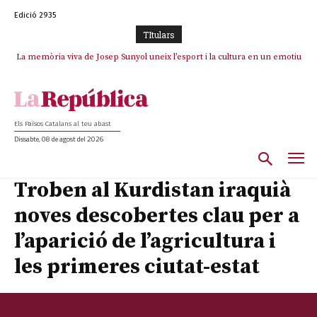
Edició 2935
TItulars
La memòria viva de Josep Sunyol uneix l’esport i la cultura en un emotiu
homenatge a Guadarrama pel seu 90è aniversari
Els Països Catalans al teu abast
Dissabte, 08 de agost del 2026
Troben al Kurdistan iraquià
noves descobertes clau per a
l’aparició de l’agricultura i
les primeres ciutat-estat