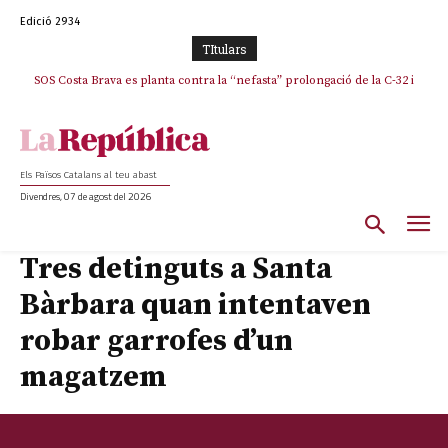
Edició 2934
TItulars
SOS Costa Brava es planta contra la “nefasta” prolongació de la C-32 i
n’exigeix la retirada immediata
Els Països Catalans al teu abast
Divendres, 07 de agost del 2026
Tres detinguts a Santa
Bàrbara quan intentaven
robar garrofes d’un
magatzem