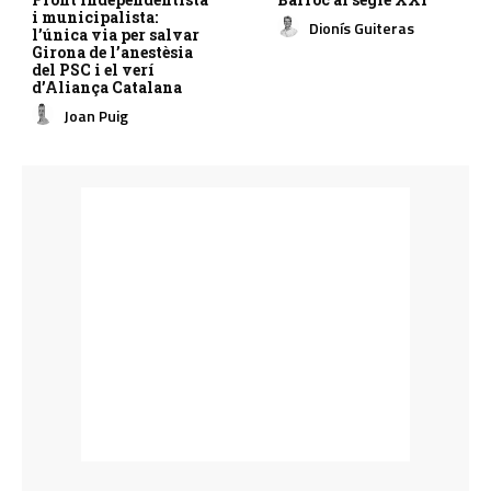
i municipalista:
Dionís Guiteras
l’única via per salvar
Girona de l’anestèsia
del PSC i el verí
d’Aliança Catalana
Joan Puig